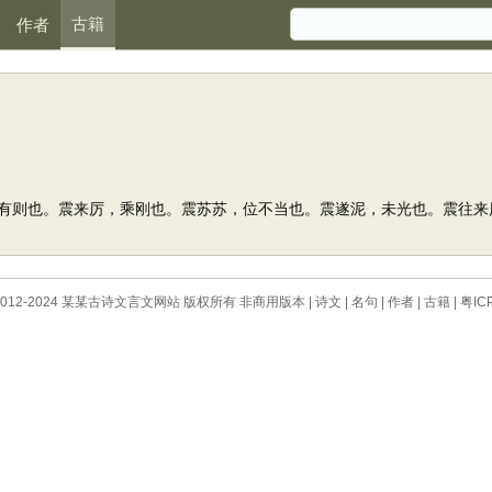
古籍
作者
则也。震来厉，乘刚也。震苏苏，位不当也。震遂泥，未光也。震往来
 © 2012-2024 某某古诗文言文网站 版权所有 非商用版本 |
诗文
|
名句
|
作者
|
古籍
|
粤IC