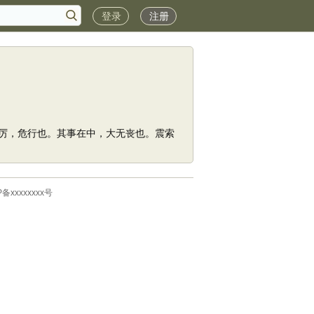
登录
注册
厉，危行也。其事在中，大无丧也。震索
P备xxxxxxxx号