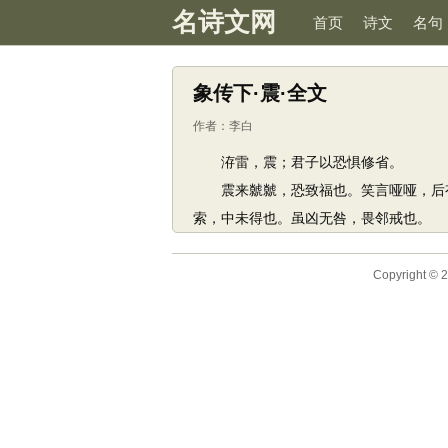
名诗文网
首页
诗文
名句
象传下·震·全文
作者：
李白
洊雷，震；君子以恐惧修省。
震来虩虩，恐致福也。笑言哑哑，后有
索，中未得也。虽凶无咎，畏邻戒也。
Copyright